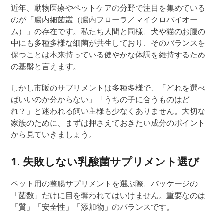
近年、動物医療やペットケアの分野で注目を集めている
のが「腸内
細菌叢（腸内フローラ／
マイクロバイオー
ム）」の存在です。私たち人間と同様、犬や猫のお腹の
中にも多種多様な細菌が共生しており、そのバランスを
保つことは
本来持っている健やかな
体調
を維持するため
の基盤と言えます。
しかし
市販のサプリメントは多種多様で、「どれを選べ
ばいいのか分からない」「うちの子に合うものはど
れ？」と迷われる飼い主様も少なくありません。大切な
家族のために、まずは押さえておきたい成分のポイント
から見ていきましょう。
1. 失敗しない乳酸菌サプリメント選び
ペット用の
整腸
サプリメントを選ぶ際、パッケージの
「菌数」だけに目を奪われてはいけません。重要なのは
「質」
「安全性」
「添加物」
のバランスです。