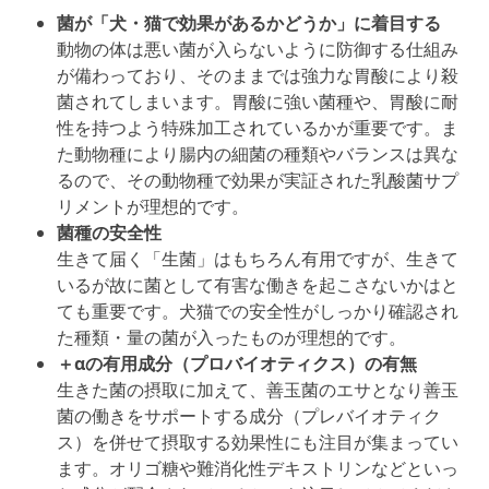
菌が「犬・猫で効果があるかどうか」に着目する
動物の体
は悪い菌が入らないように防御する仕組み
が備わっており、そのままでは強力な胃酸により殺
菌されてしまいます。胃酸に強い菌種や、胃酸に耐
性を持つよう特殊加工されているかが重要です。ま
た動物種により腸内の細菌の種類やバランスは異な
るので、その動物種で効果が実証された乳酸菌サプ
リメントが理想的です。
菌種の安全性
生きて届く「生菌」はもちろん有用ですが、生きて
いるが故に菌として有害な働きを起こさないかはと
ても重要です。犬猫での安全性がしっかり確認され
た種類・量の菌が入ったものが理想的です。
＋αの有用成分（プロバイオティクス）の有無
生きた菌の摂取に加えて、善玉菌のエサとなり
善玉
菌の働きをサポートする
成分（プレバイオティク
ス）を併せて摂取する効果性にも注目が集まってい
ます。オリゴ糖や難消化性デキストリンなどといっ