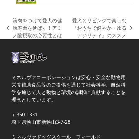
筋肉をつけて愛犬の健
愛犬とリビングで楽しむ
康寿命を延ばす！アミ
『おうちで健やか・ゆる
previous
next
ノ酸摂取の必要性とは
アジリティ』のススメ
post:
post:
ミネルヴァコーポレーションは安心・安全な動物用
栄養補助食品等のご提供を通じて社会科学、自然科
学を通じて人と動物と環境の調和に貢献することを
理念としています。
〒350-1331
埼玉県狭山市新狭山3-7-28
ミネルヴァドッグスクール フィールド