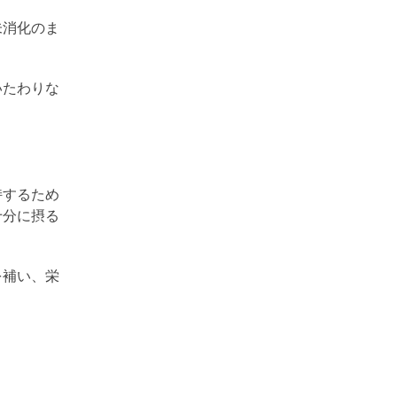
未消化のま
いたわりな
持するため
十分に摂る
を補い、栄