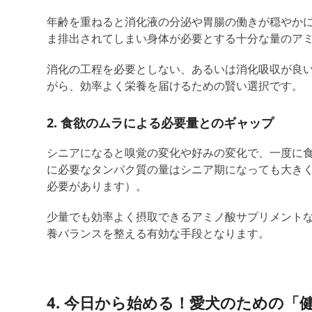
年齢を重ねると
消化液の分泌や胃腸の働きが穏やか
ま排出されてしま
い
身体が必要とする十分な量のア
消化の工程を必要としない、あるいは消化吸収が良
がら、効率よく栄養を届けるための賢い選択です。
2. 食欲のムラ
による
必要量
と
のギャップ
シニアになると
嗅覚の変化や好みの変化で、一度に
に必要なタンパク質の量は
シニア期になっても大き
必要があります）。
少量でも効率よく摂取できるアミノ酸サプリメント
養バランスを整える有効な手段となります。
4. 今日から始める！愛犬のための「