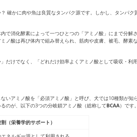
？ 確かに肉や魚は良質なタンパク源です。しかし、タンパク
体内で消化酵素によって一つひとつの「アミノ酸」にまで分解
アミノ酸は
再び体内で組み替えられ、筋肉や皮膚、被毛、酵素
か」だけでなく、「どれだけ効率よくアミノ酸として吸収・利
ないアミノ酸を「必須アミノ酸」と呼び、犬では10種類が知
るのが、以下の3つの分岐鎖アミノ酸（総称して
BCAA
）です
役割（栄養学的サポート）
の
エネルギー源として利用される