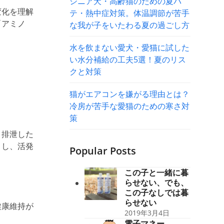
シニア犬・高齢猫のための夏バ
変化を理解
テ・熱中症対策。体温調節が苦手
「アミノ
な我が子をいたわる夏の過ごし方
水を飲まない愛犬・愛猫に試した
い水分補給の工夫5選！夏のリス
クと対策
猫がエアコンを嫌がる理由とは？
冷房が苦手な愛猫のための寒さ対
策
り排泄した
トし、活発
Popular Posts
この子と一緒に暮
らせない、でも、
この子なしでは暮
らせない
健康維持が
2019年3月4日
電子マネー