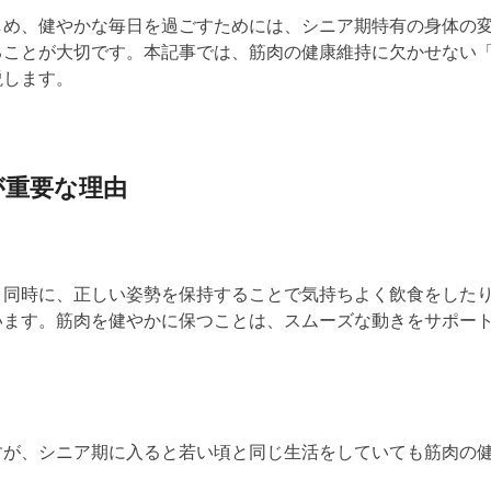
しめ、健やかな毎日を過ごすためには、シニア期特有の身体の
ることが大切です。本記事では、筋肉の健康維持に欠かせない
説します。
が重要な理由
と同時に、
正しい姿勢を保持することで気持ちよく飲食をした
います。筋肉
を
健やかに保
つ
ことは
、
スムーズな
動きをサポー
」
すが、シニア期に入ると
若い頃と同じ生活をしていても
筋肉の