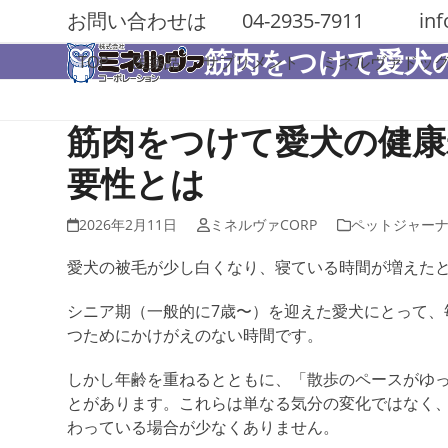
Skip
お問い合わせは
04-2935-7911
in
to
筋肉をつけて愛犬
content
TOP
医薬品
サプリメント
ミネルヴァドッ
筋肉をつけて愛犬の健康
要性とは
2026年2月11日
ミネルヴァCORP
ペットジャー
愛犬の
被毛
が少し白くなり、寝ている時間が増えた
シニア期（一般的に7歳〜）を迎えた愛犬にとって
つためにかけがえのない時間です。
しかし
年齢を重ねるとともに、「散歩のペースがゆ
とがあります。これらは単なる気分の変化ではなく
わっている場合が少なくありません。