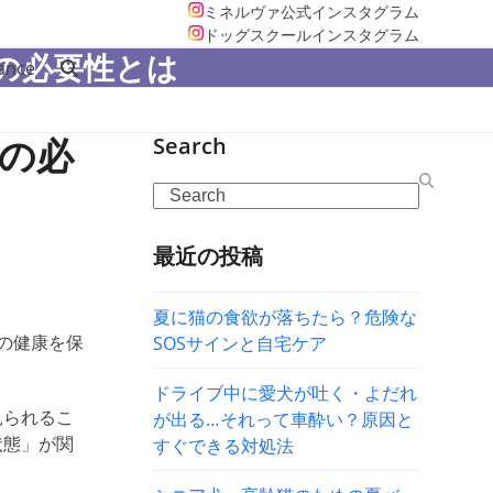
ミネルヴァ公式インスタグラム
ドッグスクールインスタグラム
の必要性とは
ance
の必
Search
Search
最近の投稿
夏に猫の食欲が落ちたら？危険な
の健康を保
SOSサインと自宅ケア
ドライブ中に愛犬が吐く・よだれ
見られるこ
が出る…それって車酔い？原因と
状態」が関
すぐできる対処法