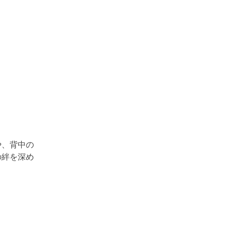
や、背中の
の絆を深め