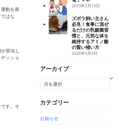
2023年2月13日
と
運動を
面
けではな
ズボラ飼い主さん
必見！食事に混ぜ
るだけの乳酸菌習
慣と、元気な体を
維持するアミノ酸
の賢い補い方
態が変化し
2026年3月3日
ンディショ
アーカイブ
ア
ー
カ
カテゴリー
イ
件です。そ
ブ
お知らせ