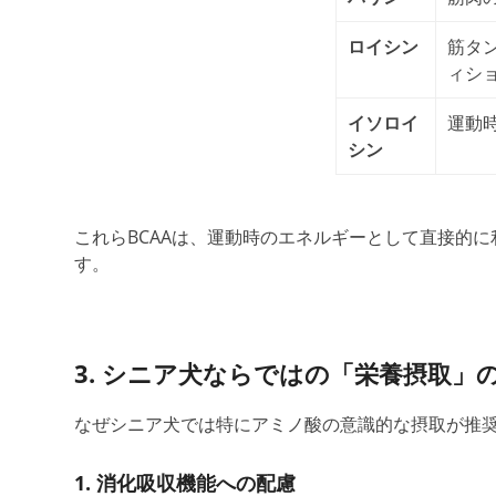
ロイシン
筋タ
ィシ
イソロイ
運動
シン
これらBCAAは、運動時のエネルギーとして直接的
す。
3. シニア犬ならではの「栄養摂取」
なぜ
シニア犬
では
特にアミノ酸の意識的な摂取が推
1. 消化
吸収
機能への配慮