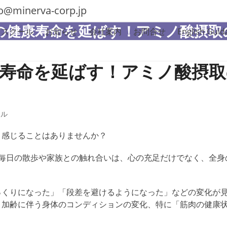
fo@minerva-corp.jp
の健康寿命を延ばす！アミノ酸摂取
グスクール
お知らせ
会社案内
お問合せ
English Guid
寿命を延ばす！アミノ酸摂取
ナル
と感じることはありませんか？
、毎日の散歩や家族との触れ合いは、心の充足だけでなく、全身
っくりになった」「段差を避けるようになった」
などの
変化が
、加齢に伴う身体のコンディションの変化、特に「筋肉の健康