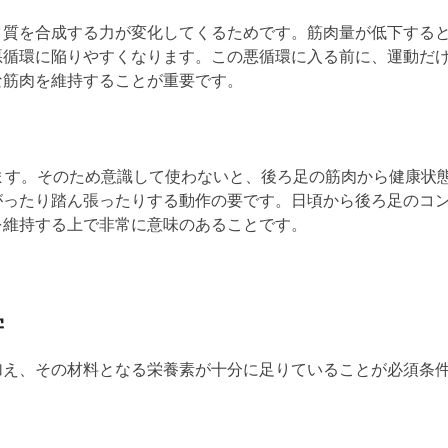
ク質を合成する力が変化してくるためです。筋肉
量
が低下する
悪循環に陥り
やすくなります。この
悪循環
に入る前に、
運動
だ
な筋肉を維持することが重要です。
ます。そのため
意識して使わないと、後ろ足の筋肉から健康状
がったり
踏ん張ったりする動作の要です。日頃から後ろ足のコ
を維持する上で非常に意味のあることです。
学
加え、その材料となる栄養素が十分に足りていることが必須条