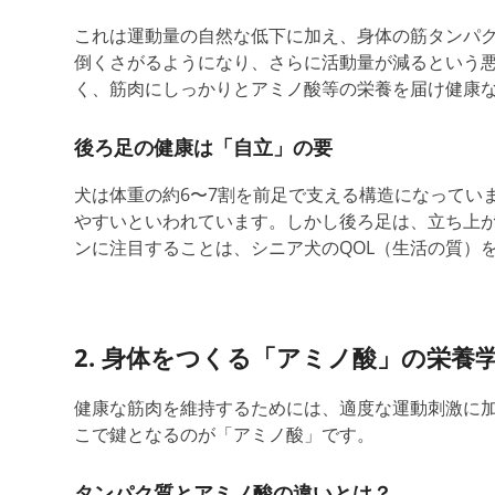
これは
運動量の自然な低下に加え、身体
の
筋
タンパ
倒くさがる
ようになり、さらに活動量が減るという
く、
筋肉にしっかりと
アミノ酸等の栄養を届け
健康
後ろ足の健康は「自立」の要
犬
は
体重の約6〜7割を前足で支える構造になってい
やすいといわれています。
しかし
後ろ足は、立ち上
ンに注目することは、シニア犬のQOL（生活の質）
2. 身体をつくる「アミノ酸」の栄養
健康な筋肉を維持するためには、適度な運動刺激に
こで鍵となるのが「アミノ酸」です。
タンパク質とアミノ酸の違いとは？