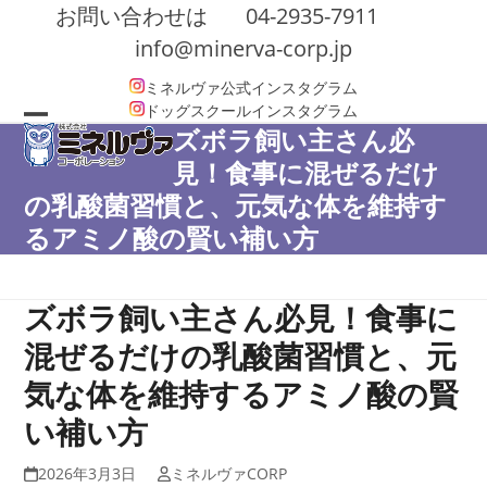
Skip
お問い合わせは
04-2935-7911
to
info@minerva-corp.jp
content
ミネルヴァ公式インスタグラム
ドッグスクールインスタグラム
ズボラ飼い主さん必
Open
Close
見！食事に混ぜるだけ
mobile
mobile
の乳酸菌習慣と、元気な体を維持す
menu
menu
るアミノ酸の賢い補い方
ズボラ飼い主さん必見！食事に
混ぜるだけの乳酸菌習慣と、元
気な体を維持するアミノ酸の賢
い補い方
2026年3月3日
ミネルヴァCORP