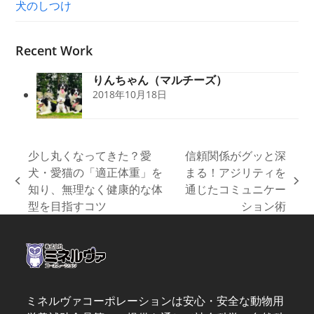
犬のしつけ
Recent Work
りんちゃん（マルチーズ）
2018年10月18日
少し丸くなってきた？愛
信頼関係がグッと深
犬・愛猫の「適正体重」を
まる！アジリティを
previous
next
知り、無理なく健康的な体
通じたコミュニケー
post:
post:
型を目指すコツ
ション術
ミネルヴァコーポレーションは安心・安全な動物用