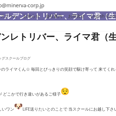
fo@minerva-corp.jp
ールデンレトリバー、ライマ君（生
グスクール
お知らせ
会社案内
お問合せ
English Guid
ンレトリバー、ライマ君（生
ッグスクールブログ
ーのライマくん☆ 毎回とびっきりの笑顔で駆け寄って 来てく
が どこかで行き違いがあるご様子
しいワン
LIFE送りたいとのことで 当スクールにお越し下さ