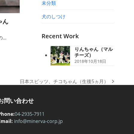
未分類
犬のしつけ
ゃん
Recent Work
の…
りんちゃん（マル
チーズ）
2018年10月18日
日本スピッツ、チコちゃん（生後5ヵ月）
next
post:
お問い合わせ
Phone:
04-2935-7911
Email:
info@minerva-corp.jp