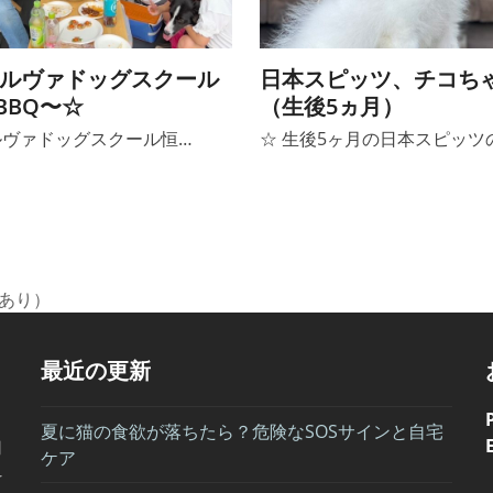
ネルヴァドッグスクール
日本スピッツ、チコち
BBQ〜☆
（生後5ヵ月）
ルヴァドッグスクール恒…
☆ 生後5ヶ月の日本スピッツ
あり）
最近の更新
夏に猫の食欲が落ちたら？危険なSOSサインと自宅
用
ケア
科