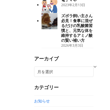
2023年2月13日
ズボラ飼い主さん
必見！食事に混ぜ
るだけの乳酸菌習
慣と、元気な体を
維持するアミノ酸
の賢い補い方
2026年3月3日
アーカイブ
ア
ー
カ
カテゴリー
イ
ブ
お知らせ