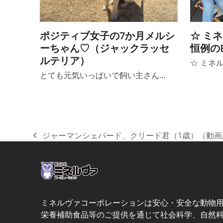
ポジティブ女子の7か月メルシ
☆ ミ
ーちゃん♡（ジャックラッセ
恒例の
ルテリア）
☆ ミネ
とても元気いっぱいで飼い主さん…
ジャーマンシェパード、クリード君（1歳）（動画
previous
post:
ミネルヴァコーポレーションは安心・安全な動物
栄養補助食品等のご提供を通じて社会科学、自然