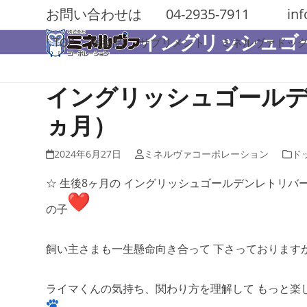
Skip
お問い合わせは
04-2935-7911
in
to
イングリッシュゴ
content
TOP
医薬品
サプリメント
ミネルヴァドッ
イングリッシュゴールデ
ヵ月）
2024年6月27日
ミネルヴァコーポレーション
ド
☆ 生後8ヶ月の イングリッシュゴールデンレトリバ
の子
飼い主さまも一生懸命向き合って 下さっております
ライマくんの気持ち、関わり方を理解して もっと楽