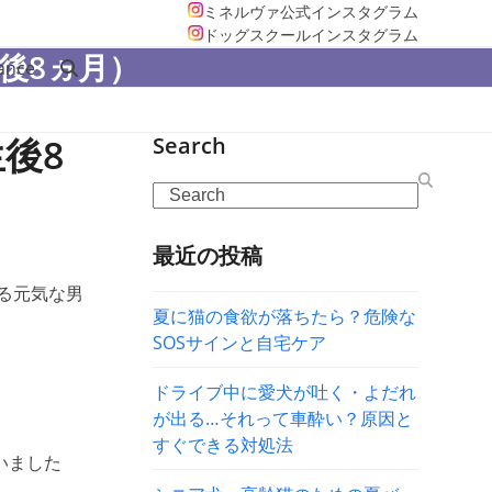
ミネルヴァ公式インスタグラム
ドッグスクールインスタグラム
後8ヵ月）
ance
後8
Search
Search
最近の投稿
れる元気な男
夏に猫の食欲が落ちたら？危険な
SOSサインと自宅ケア
ドライブ中に愛犬が吐く・よだれ
が出る…それって車酔い？原因と
すぐできる対処法
いました