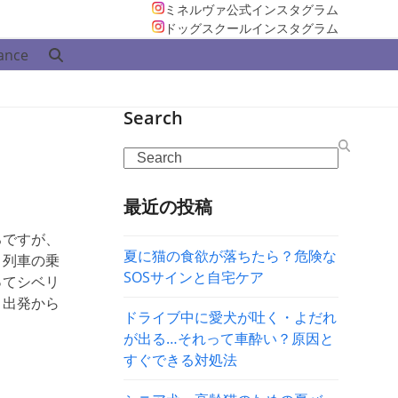
ミネルヴァ公式インスタグラム
ドッグスクールインスタグラム
ance
Search
Search
最近の投稿
ろですが、
夏に猫の食欲が落ちたら？危険な
。列車の乗
SOSサインと自宅ケア
ってシベリ
、出発から
ドライブ中に愛犬が吐く・よだれ
が出る…それって車酔い？原因と
すぐできる対処法