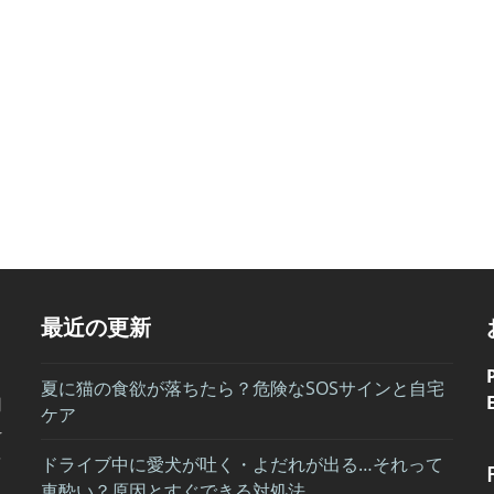
最近の更新
夏に猫の食欲が落ちたら？危険なSOSサインと自宅
用
ケア
科
を
ドライブ中に愛犬が吐く・よだれが出る…それって
車酔い？原因とすぐできる対処法