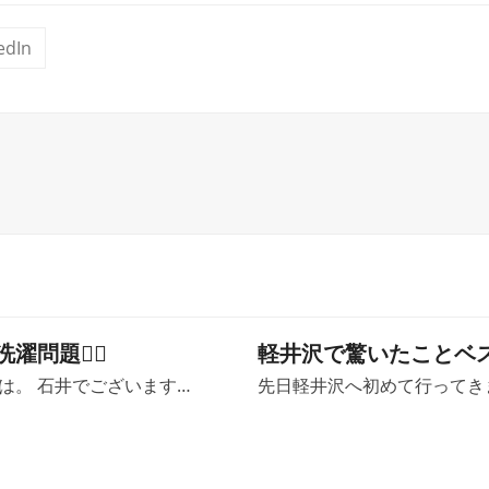
edIn
問題😶‍🌫️
軽井沢で驚いたことベ
は。 石井でございます…
先日軽井沢へ初めて行ってき