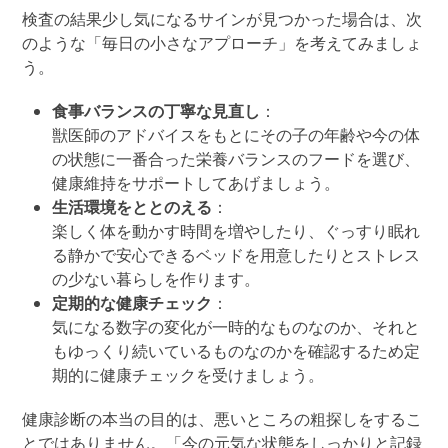
検査の結果
少し気になるサインが見つかった場合は、次
のような「毎日の
小さな
アプローチ」を考えてみましょ
う。
食事バランスの丁寧な見直し
：
獣医師のアドバイスをもとにその子の年齢や今の体
の状態に一番合った栄養バランスのフードを選び、
健康維持をサポートしてあげましょう。
生活環境をととのえる
：
楽しく体を動かす時間を増やしたり、ぐっすり眠れ
る静かで安心できるベッドを用意したりとストレス
の少ない暮らしを作ります。
定期的な
健康チェック
：
気になる数字の変化が一時的なものなのか、それと
もゆっくり続いているものなのかを確認するため定
期的に健康チェックを受けましょう。
健康診断の本当の目的は、悪いところの粗探しをするこ
とではありません。「今の元気な状態をしっかりと記録