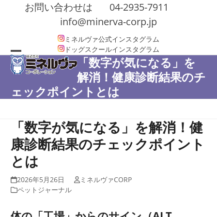
Skip
お問い合わせは
04-2935-7911
to
info@minerva-corp.jp
content
ミネルヴァ公式インスタグラム
ドッグスクールインスタグラム
「数字が気になる」を
Open
Close
解消！健康診断結果のチ
mobile
mobile
ェックポイントとは
menu
menu
「数字が気になる」を解消！健
康診断結果のチェックポイント
とは
2026年5月26日
ミネルヴァCORP
ペットジャーナル
体の「
工場」からのサイン（ALT、