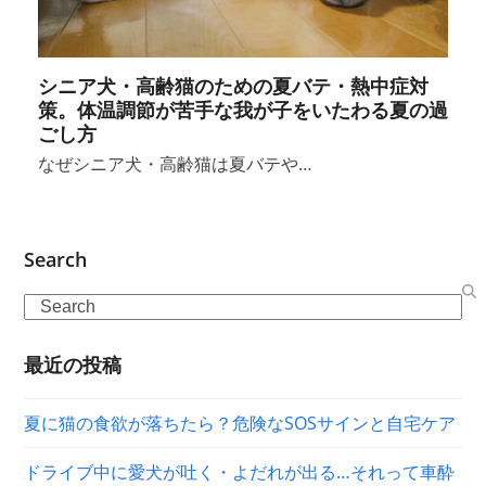
シニア犬・高齢猫のための夏バテ・熱中症対
策。体温調節が苦手な我が子をいたわる夏の過
ごし方
なぜシニア犬・高齢猫は夏バテや…
Search
Search
最近の投稿
夏に猫の食欲が落ちたら？危険なSOSサインと自宅ケア
ドライブ中に愛犬が吐く・よだれが出る…それって車酔