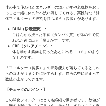
体の中で使われたエネルギーの
燃えかす
や老廃物を
おし
っこと一緒に体の外へ洗い流してくれる、高性能な「浄
化フィルター
」の役割を持つ場所
（腎臓）
があります。
BUN（尿素窒素）
：
ごはんから摂った栄養
（タンパク質）
が体の中で使
われた後に出る「燃えかす」です。
CRE（クレアチニン）
：
体を動かす筋肉を使ったあとに出る「ゴミ」のよう
なものです。
「
フィルター
（腎臓）」
の
掃除能力が落ちてくるとこれ
らのゴミがうまく外に捨てられず、血液の中に溜まって
数値が上がってきます。
【チェックのポイント】
この浄化フィルターはとても繊細で働き者です。数値が
目安の上限に近づいてきたら、それは「
水をたくさん飲