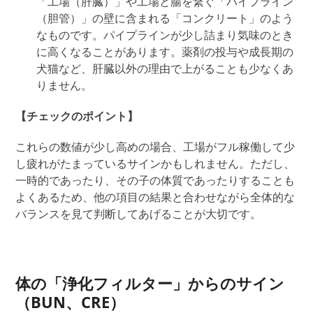
「
工場
（肝臓）」
や
工場と腸を繋ぐ
「パイプライン
（胆管）
」
の壁に含まれる「コンクリート」のよう
なものです。
パイプラインが少し詰まり気味のとき
に高くなることがあります。薬剤の投与や成長期の
犬猫など、肝臓以外の理由で上がることも少なくあ
りません。
【チェックのポイント】
これらの数値が少し高めの場合、
工場がフル稼働して少
し疲れがたまっているサインかもしれません。ただし、
一時的
であったり
、その子の体質で
あったり
することも
よくあるため、他の項目の結果と合わせながら
全体的な
バランスを見て判断してあげることが大切です。
体の「浄化フィルター」からのサイン
（BUN、CRE）