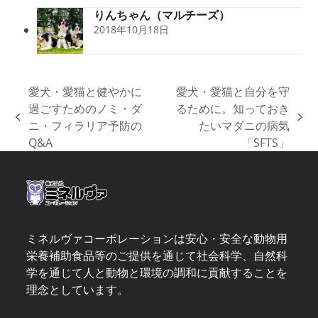
りんちゃん（マルチーズ）
2018年10月18日
愛犬・愛猫と健やかに
愛犬・愛猫と自分を守
過ごすためのノミ・ダ
るために。知っておき
previous
next
ニ・フィラリア予防の
たいマダニの病気
post:
post:
Q&A
「SFTS」
ミネルヴァコーポレーションは安心・安全な動物用
栄養補助食品等のご提供を通じて社会科学、自然科
学を通じて人と動物と環境の調和に貢献することを
理念としています。