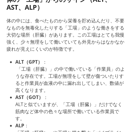
AST、
ALP
）
体の中には
、
食べたもの
から
栄養を貯め込んだり、不要
なものを無毒化したりする「
工場」のような働きをする
大切な場所（肝臓）があります。この工場はとても我慢
強く、少々無理をして働いていても外見からはなかなか
疲れが見えにくいのが特徴です。
ALT（GPT）
：
「
工場
（肝臓）」
の中で働いている「作業員
」のよ
うな存在です。工場が無理をして壁が傷ついたりす
ると作業員
が血液の中に漏れ出してしまい、数値が
高くなります。
AST（GOT）
：
ALTと似ていますが、
「
工場
（肝臓）」
だけでなく
筋肉など体中の色々な場所で働いている作業員
で
す。
ALP
：