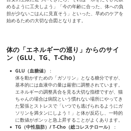
めるように工夫しよう」「今の年齢に合った、体への負
担が少ないごはんに見直そう」といった、早めの
ケアを
始めるための大切な合図となります。
体の「エネルギーの巡り」からのサイ
ン（GLU、TG、T-Cho）
GLU（血糖値）
：
体を動かすための
「
ガソリン
」
となる
糖分
ですが
、
基本的には血液中の量は厳密に調整されています。
エネルギーの
調整
具合を見る大切な指標ですが、猫
ちゃんの場合は病院という慣れない場所にやってき
た緊張とストレスで「いつでも逃げられるようにガ
ソリンを満タンにしよう！」と体が反応し、一時的
に数値がポンッと急上昇することがよくあります。
TG（中性脂肪）/ T-Cho（総コレステロール）
：