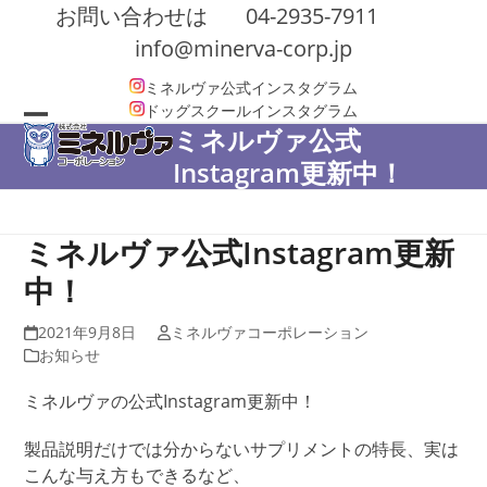
Skip
お問い合わせは
04-2935-7911
to
info@minerva-corp.jp
content
ミネルヴァ公式インスタグラム
ドッグスクールインスタグラム
ミネルヴァ公式
Open
Close
Instagram更新中！
mobile
mobile
menu
menu
ミネルヴァ公式Instagram更新
中！
2021年9月8日
ミネルヴァコーポレーション
お知らせ
ミネルヴァの公式Instagram更新中！
製品説明だけでは分からないサプリメントの特長、実は
こんな与え方もできるなど、