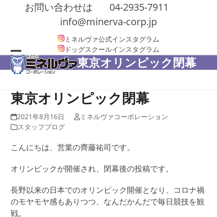
Skip
お問い合わせは
04-2935-7911
to
info@minerva-corp.jp
content
ミネルヴァ公式インスタグラム
ドッグスクールインスタグラム
東京オリンピック閉幕
Open
Close
mobile
mobile
menu
menu
東京オリンピック閉幕
2021年8月16日
ミネルヴァコーポレーション
スタッフブログ
こんにちは、営業の齊藤祐司です。
オリンピックが開催され、閉幕後の投稿です。
長野以来の日本でのオリンピック開催となり、コロナ禍
のモヤモヤ感もありつつ、なんだかんだで毎日競技を観
戦。