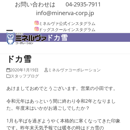
Skip
お問い合わせは
04-2935-7911
to
info@minerva-corp.jp
content
ミネルヴァ公式インスタグラム
ドッグスクールインスタグラム
ドカ雪
Open
Close
mobile
mobile
menu
menu
ドカ雪
2020年1月19日
ミネルヴァコーポレーション
スタッフブログ
あけましておめでとうございます。営業の小田です。
令和元年はあっという間に終わり令和2年となりまし
た。年度末はいかがお過ごしでしたか？
1月も半ばを過ぎようやく本格的に寒くなってきた印象
です。昨年末天気予報では暖冬の時はドカ雪の