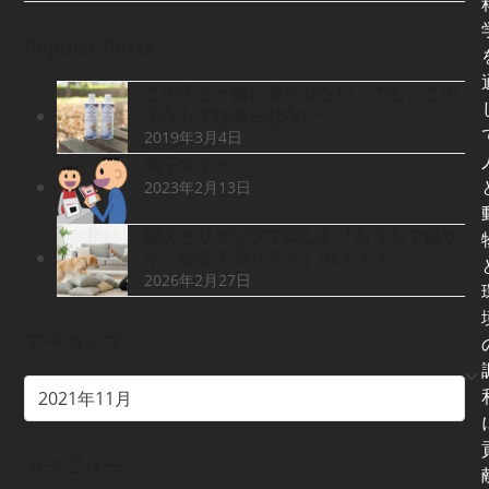
Popular Posts
この子と一緒に暮らせない、でも、この
子なしでは暮らせない
2019年3月4日
電子マネー
2023年2月13日
愛犬とリビングで楽しむ『おうちで健や
か・ゆるアジリティ』のススメ
2026年2月27日
アーカイブ
ア
ー
カ
カテゴリー
イ