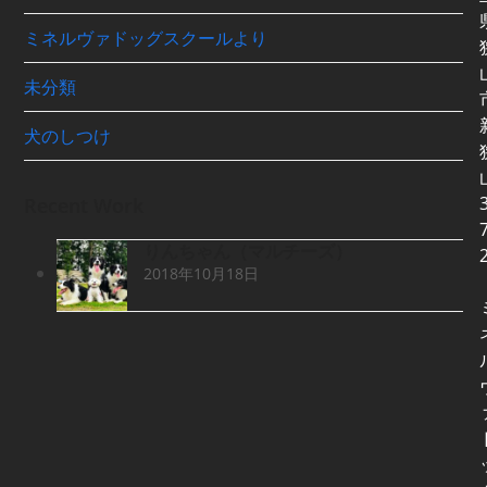
ミネルヴァドッグスクールより
未分類
犬のしつけ
3
Recent Work
7
りんちゃん（マルチーズ）
2018年10月18日