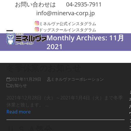
Skip
お問い合わせは
04-2935-7911
to
info@minerva-corp.jp
content
ミネルヴァ公式インスタグラム
ドッグスクールインスタグラム
Monthly Archives: 11月
Open
Close
2021
mobile
mobile
menu
menu
冬季休業のお知らせ
2021年11月29日
ミネルヴァコーポレーション
お知らせ
2021年12月28日（火）～2021年1月4日（火）まで冬季
休業と致します。 …
Read more
Ｕ.Ｓ.Ａ気分