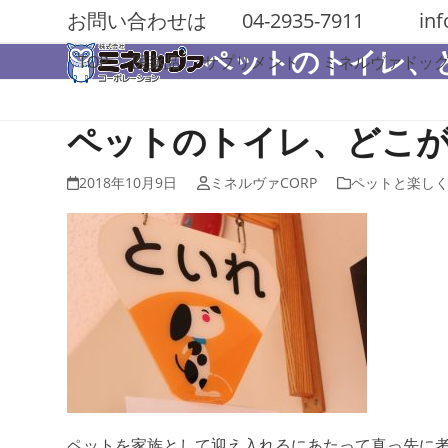
Skip
お問い合わせは
04-2935-7911
in
to
ペットのトイレ、
content
TOP
医薬品
サプリメント
ミネルヴァドッ
ペットのトイレ、どこ
2018年10月9日
ミネルヴァCORP
ペットと楽し
ペットを家族として迎え入れるにあたって真っ先に