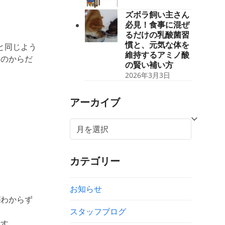
ズボラ飼い主さん
必見！食事に混ぜ
るだけの乳酸菌習
慣と、元気な体を
と同じよう
維持するアミノ酸
トのからだ
の賢い補い方
2026年3月3日
アーカイブ
ア
ー
カ
カテゴリー
イ
ブ
お知らせ
がわからず
スタッフブログ
ます。