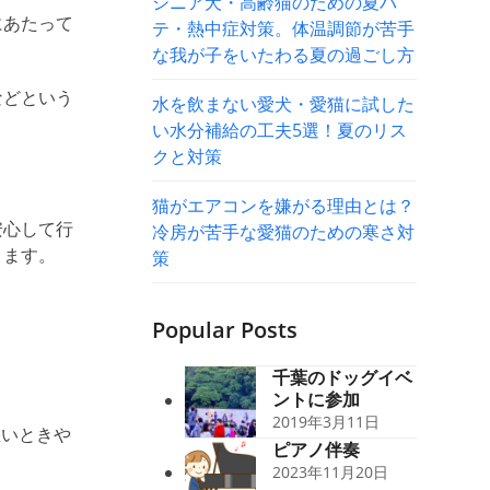
シニア犬・高齢猫のための夏バ
にあたって
テ・熱中症対策。体温調節が苦手
な我が子をいたわる夏の過ごし方
などという
水を飲まない愛犬・愛猫に試した
い水分補給の工夫5選！夏のリス
クと対策
猫がエアコンを嫌がる理由とは？
安心して行
冷房が苦手な愛猫のための寒さ対
ります。
策
Popular Posts
千葉のドッグイベ
ントに参加
2019年3月11日
悪いときや
ピアノ伴奏
2023年11月20日