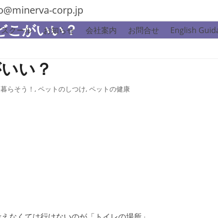
fo@minerva-corp.jp
どこがいい？
グスクール
お知らせ
会社案内
お問合せ
English Guid
がいい？
く暮らそう！
,
ペットのしつけ
,
ペットの健康
考えなくては行けないのが「トイレの場所」。