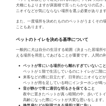
犬種にもよりますが床面積で言ったらかなりの広さ
ニオイなどが気にならない場所を選ぶ必要がありま
また、一度場所を決めたもののペットがうまくその
こともあります。
ペットのトイレを決める基準について
一般的に犬は自分の生活する範囲（決まった居場所
える場所を用意してあげることが重要です。人間の
ペットが常にいる場所から離れすぎていないこ
ペットが１階で生活しているのにトイレが二階
来客などの際に目立たず、日常的にニオイなど
ペットが用を足している時にインターホンが鳴
音が静かで常に適切な明るさを保てること
夜中に置きたペットが真っ暗闇の中、歩いてト
高齢になった際にペットが大変な思いをします
換気扇などが利用できる場所は更に良い