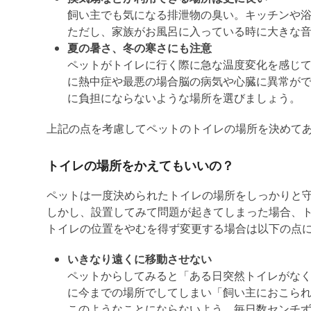
飼い主でも気になる排泄物の臭い。キッチンや
ただし、家族がお風呂に入っている時に大きな
夏の暑さ、冬の寒さにも注意
ペットがトイレに行く際に急な温度変化を感じて
に熱中症や最悪の場合脳の病気や心臓に異常が
に負担にならないような場所を選びましょう。
上記の点を考慮してペットのトイレの場所を決めて
トイレの場所をかえてもいいの？
ペットは一度決められたトイレの場所をしっかりと
しかし、設置してみて問題が起きてしまった場合、
トイレの位置をやむを得ず変更する場合は以下の点
いきなり遠くに移動させない
ペットからしてみると「ある日突然トイレがな
に今までの場所でしてしまい「飼い主におこら
このようなことにならないよう、毎日数センチ