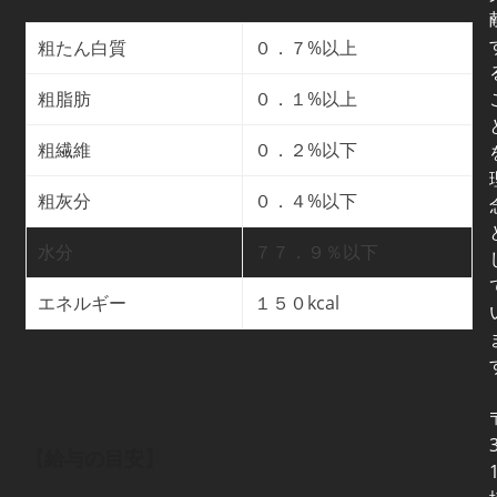
粗たん白質
%以上
０．７
粗脂肪
%以上
０．１
粗繊維
%以下
０．２
粗灰分
%以下
０．４
水分
７７．９％以下
エネルギー
kcal
１５０
【給与の目安】