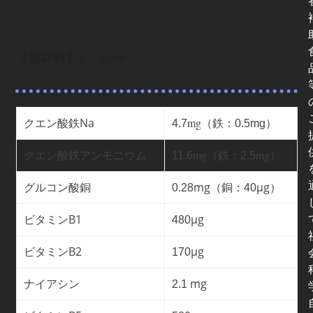
【原材料】
１．０ml中
クエン酸鉄
Na
mg
4.7
（鉄：0.5mg）
クエン酸鉄アンモニウム
mg（鉄：
mg）
11.6
2.5
グルコン酸銅
mg（銅：
μg）
0.28
40
ビタミン
B1
μg
480
ビタミン
B2
μg
170
mg
ナイアシン
2.1