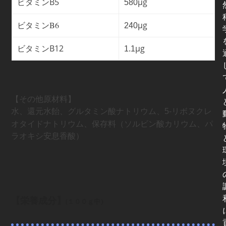
ビタミン
B5
μg
580
ビタミンB6
μg
240
ビタミン
B12
μg
1.1
【その他原材料】
水、還元水飴、グルタミン酸ナトリウム、
-リボヌクレ
5
オタイドナトリウム、保存料（ソルビン酸カリウム、パ
ラオキシ安息香酸）
【栄養成分】
(１００ｇ中）