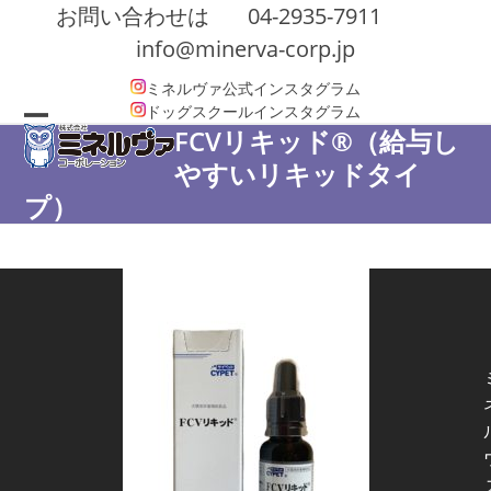
Skip
お問い合わせは
04-2935-7911
to
info@minerva-corp.jp
content
ミネルヴァ公式インスタグラム
ドッグスクールインスタグラム
FCVリキッド®（給与し
Open
Close
やすいリキッドタイ
mobile
mobile
プ）
menu
menu