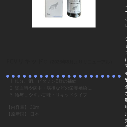
FCVリキッド
®
（
年
月よりリニューアル）
2025
6
鉄分、銅、ビタミンB群の補給
貧血時や病中・病後などの栄養補給に
給与しやすい甘味・リキッドタイプ
【内容量】 30ml
【原産国】 日本