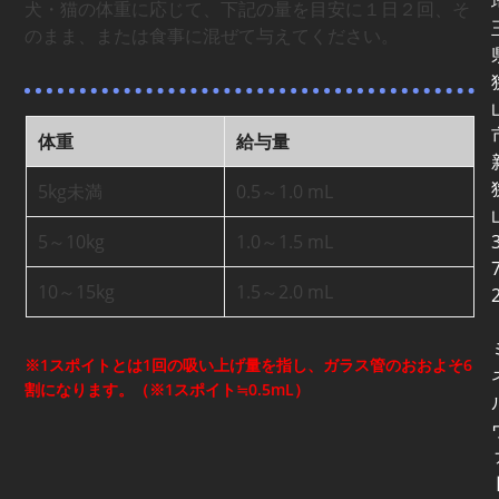
犬・猫の体重に応じて、下記の量を目安に１日２回、そ
のまま、または食事に混ぜて与えてください。
体重
給与量
5kg未満
0.5～1.0 mL
5～10kg
1.0～1.5 mL
3
7
10～15kg
1.5～2.0 mL
※1スポイトとは1回の吸い上げ量を指し、ガラス管のおおよそ6
割
になります。（※1スポイト≒0.5mL）