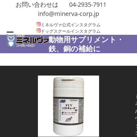
Skip
お問い合わせは
04-2935-7911
to
info@minerva-corp.jp
content
ミネルヴァ公式インスタグラム
ドッグスクールインスタグラム
動物用サプリメント・
Open
Close
鉄、銅の補給に
mobile
mobile
menu
menu